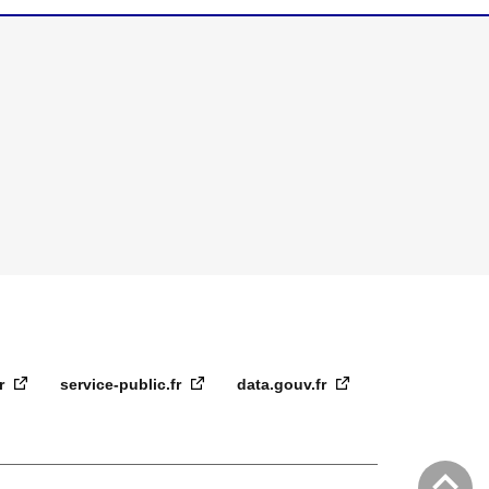
fr
service-public.fr
data.gouv.fr