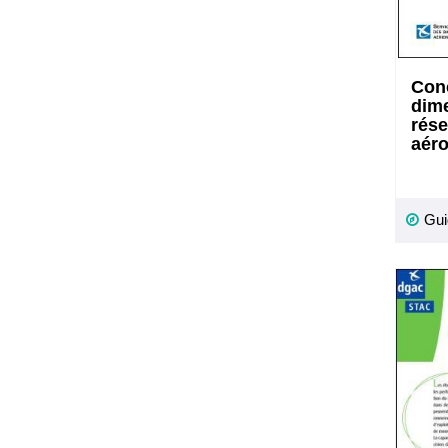
Conc
dim
rése
aér
Gui