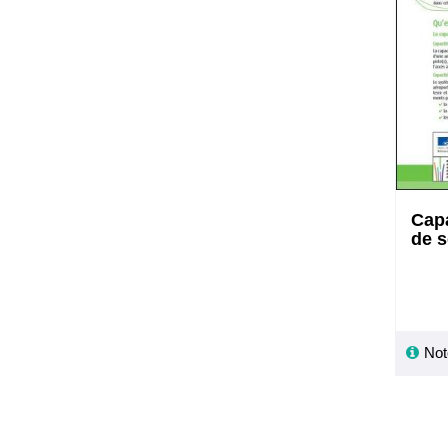
Capa
de s
Not