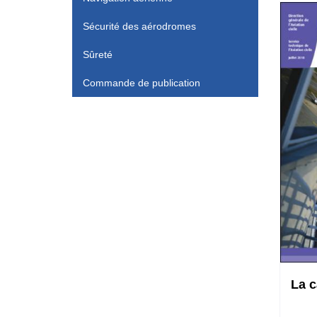
Sécurité des aérodromes
Sûreté
Commande de publication
La c