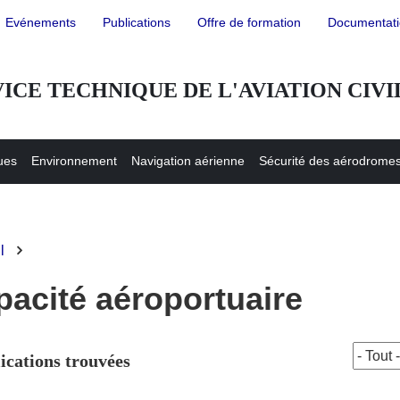
Evénements
Publications
Offre de formation
Documentat
e
ICE TECHNIQUE DE L'AVIATION CIVI
ues
Environnement
Navigation aérienne
Sécurité des aérodrome
l
iane
acité aéroportuaire
ications trouvées