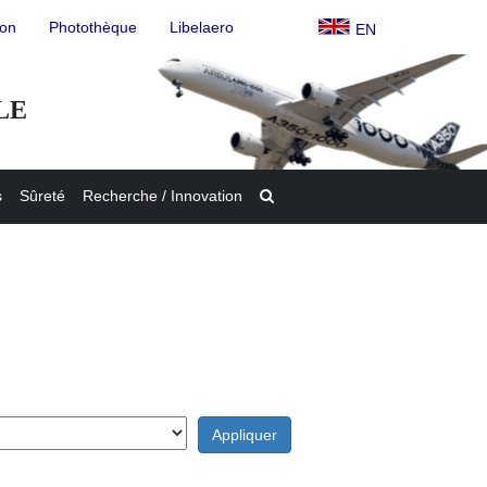
ion
Photothèque
Libelaero
EN
LE
s
Sûreté
Recherche / Innovation
Appliquer