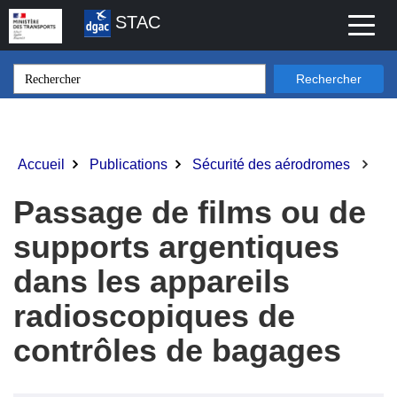
Aller
STAC
Toggl
au
naviga
contenu
principal
Rechercher
Accueil
Publications
Sécurité des aérodromes
Fil
d'Ariane
Passage de films ou de
supports argentiques
dans les appareils
radioscopiques de
contrôles de bagages