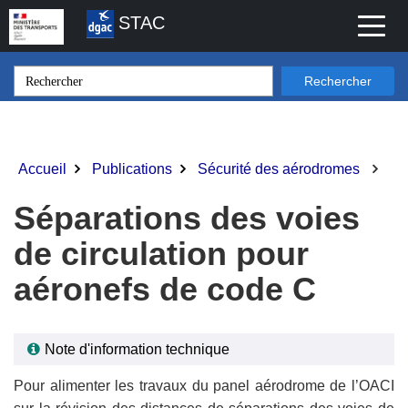
Aller
STAC
Toggl
au
naviga
contenu
principal
Rechercher
Accueil
Publications
Sécurité des aérodromes
Fil
d'Ariane
Séparations des voies
de circulation pour
aéronefs de code C
Note d'information technique
Pour alimenter les travaux du panel aérodrome de l’OACI