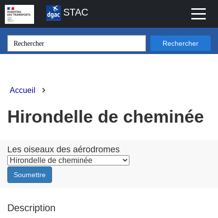
Aller
STAC
Toggl
au
naviga
contenu
principal
Rechercher
Accueil
Fil
d'Ariane
Hirondelle de cheminée
Les oiseaux des aérodromes
Soumettre
Description