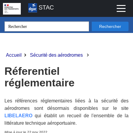
Aller
STAC
Toggl
au
naviga
contenu
principal
Rechercher
Accueil
Sécurité des aérodromes
Fil
d'Ariane
Réferentiel
réglementaire
Les références réglementaires liées à la sécurité des
aérodromes sont désormais disponibles sur le site
LIBELAERO
qui établit un recueil de l'ensemble de la
littérature technique aéroportuaire.
Mise à jour le 22 nov 2022