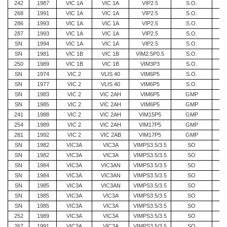
242
1987
VIC 1A
VIC 1A
VIP2.5
S.O.
268
1991
VIC 1A
VIC 1A
VIP2.5
S.O.
286
1993
VIC 1A
VIC 1A
VIP2.5
S.O.
287
1993
VIC 1A
VIC 1A
VIP2.5
S.O.
SN
1994
VIC 1A
VIC 1A
VIP2.5
S.O.
SN
1981
VIC 1B
VIC 1B
VIM2.5P0.5
S.O.
250
1989
VIC 1B
VIC 1B
VIM3P3
S.O.
SN
1974
VIC 2
VLIS 40
VIM6P5
S.O.
SN
1977
VIC 2
VLIS 40
VIM6P5
S.O.
SN
1983
VIC 2
VIC 2AH
VIM6P5
GMP
SN
1985
VIC 2
VIC 2AH
VIM6P5
GMP
241
1988
VIC 2
VIC 2AH
VIM15P5
GMP
254
1989
VIC 2
VIC 2AH
VIM17P5
GMP
281
1992
VIC 2
VIC 2AB
VIM17P5
GMP
SN
1982
VIC3A
VIC3A
VIMPS3.5/3.5
SO
SN
1982
VIC3A
VIC3A
VIMPS3.5/3.5
SO
SN
1984
VIC3A
VIC3AN
VIMPS3.5/3.5
SO
SN
1984
VIC3A
VIC3AN
VIMPS3.5/3.5
SO
SN
1985
VIC3A
VIC3AN
VIMPS3.5/3.5
SO
SN
1985
VIC3A
VIC3A
VIMPS3.5/3.5
SO
SN
1985
VIC3A
VIC3A
VIMPS3.5/3.5
SO
252
1989
VIC3A
VIC3A
VIMPS3.5/3.5
SO
267
1991
VIC3A
VIC3A
VIMPS3.5/3.5
SO