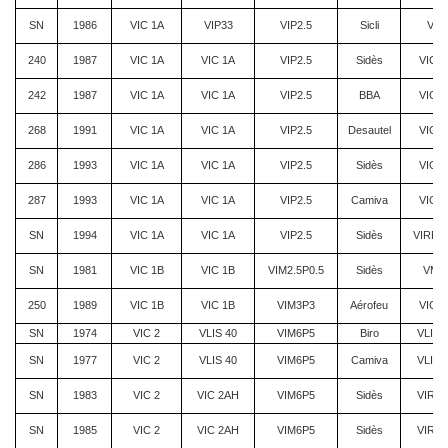
SN
1986
VIC 1A
VIP33
VIP2.5
Sicli
VIP
240
1987
VIC 1A
VIC 1A
VIP2.5
Sidès
VIC 1
242
1987
VIC 1A
VIC 1A
VIP2.5
BBA
VIC 1
268
1991
VIC 1A
VIC 1A
VIP2.5
Desautel
VIC 1
286
1993
VIC 1A
VIC 1A
VIP2.5
Sidès
VIC 1
287
1993
VIC 1A
VIC 1A
VIP2.5
Camiva
VIC 1
SN
1994
VIC 1A
VIC 1A
VIP2.5
Sidès
VIRP 2
SN
1981
VIC 1B
VIC 1B
VIM2.5P0.5
Sidès
VM/
250
1989
VIC 1B
VIC 1B
VIM3P3
Aérofeu
VIC 1
SN
1974
VIC 2
VLIS 40
VIM6P5
Biro
VLIS 
SN
1977
VIC 2
VLIS 40
VIM6P5
Camiva
VLIS 
SN
1983
VIC 2
VIC 2AH
VIM6P5
Sidès
VIRM/
SN
1985
VIC 2
VIC 2AH
VIM6P5
Sidès
VIRM/