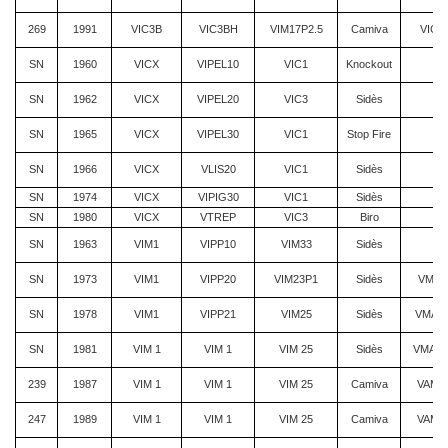
269
1991
VIC3B
VIC3BH
VIM17P2.5
Camiva
VIC3
SN
1960
VICX
VIPEL10
VIC1
Knockout
SN
1962
VICX
VIPEL20
VIC3
Sidès
SN
1965
VICX
VIPEL30
VIC1
Stop Fire
SN
1966
VICX
VLIS20
VIC1
Sidès
SN
1974
VICX
VIPIG30
VIC1
Sidès
SN
1980
VICX
VTREP
VIC3
Biro
SN
1963
VIM1
VIPP10
VIM33
Sidès
SN
1973
VIM1
VIPP20
VIM23P1
Sidès
VMA2
SN
1978
VIM1
VIPP21
VIM25
Sidès
VMA2
SN
1981
VIM 1
VIM 1
VIM 25
Sidès
VMA 2
239
1987
VIM 1
VIM 1
VIM 25
Camiva
VAM 2
247
1989
VIM 1
VIM 1
VIM 25
Camiva
VAM 2