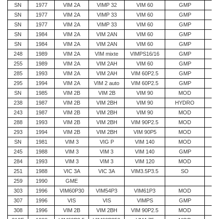
SN
1977
VIM 2A
VIMP 32
VIM 60
GMP
SN
1977
VIM 2A
VIMP 33
VIM 60
GMP
SN
1977
VIM 2A
VIMP 33
VIM 60
GMP
SN
1984
VIM 2A
VIM 2AN
VIM 60
GMP
SN
1984
VIM 2A
VIM 2AN
VIM 60
GMP
248
1989
VIM 2A
VIM mixte
VIMPS16/16
GMP
255
1989
VIM 2A
VIM 2AH
VIM 60
GMP
285
1993
VIM 2A
VIM 2AH
VIM 60P2.5
GMP
295
1994
VIM 2A
VIM 2 auto
VIM 60P2.5
GMP
SN
1985
VIM 2B
VIM 2B
VIM 90
MOD
238
1987
VIM 2B
VIM 2BH
VIM 90
HYDRO
243
1987
VIM 2B
VIM 2BH
VIM 90
MOD
288
1993
VIM 2B
VIM 2BH
VIM 90P2.5
MOD
293
1994
VIM 2B
VIM 2BH
VIM 90P5
MOD
SN
1981
VIM 3
VIG P
VIM 140
MOD
245
1988
VIM 3
VIM 3
VIM 140
GMP
284
1993
VIM 3
VIM 3
VIM 120
MOD
251
1988
VIC 3A
VIC 3A
VIM3.5P3.5
SO
259
1990
GME
303
1996
VIM60P30
VIM54P3
VIM61P3
MOD
307
1996
VIS
VIS
VIMPS
GMP
308
1996
VIM 2B
VIM 2BH
VIM 90P2.5
MOD