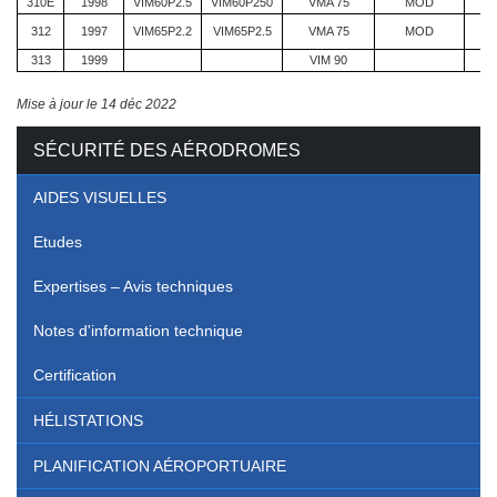
310E
1998
VIM60P2.5
VIM60P250
VMA 75
MOD
312
1997
VIM65P2.2
VIM65P2.5
VMA 75
MOD
313
1999
VIM 90
Mise à jour le 14 déc 2022
SÉCURITÉ DES AÉRODROMES
AIDES VISUELLES
Etudes
Expertises – Avis techniques
Notes d'information technique
Certification
HÉLISTATIONS
PLANIFICATION AÉROPORTUAIRE