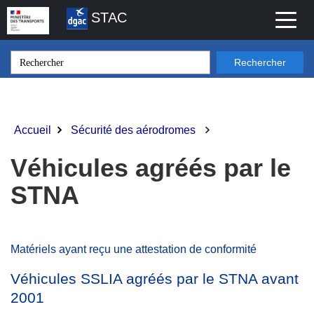
Aller
STAC
Toggl
au
naviga
contenu
principal
Rechercher
Accueil
Sécurité des aérodromes
Fil
d'Ariane
Véhicules agréés par le
STNA
Matériels ayant reçu une attestation de conformité
Véhicules SSLIA agréés par le STNA avant
2001