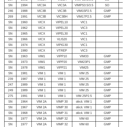
SN
1994
VIC3A
VIC3A
VIMPS3.5/3.5
SO
246
1988
VIC3B
VIC3B
VIM15P2.5
GMP
269
1991
VIC3B
VIC3BH
VIM17P2.5
GMP
SN
1960
VICX
VIPEL10
VIC1
SN
1962
VICX
VIPEL20
VIC3
SN
1965
VICX
VIPEL30
VIC1
SN
1966
VICX
VLIS20
VIC1
SN
1974
VICX
VIPIG30
VIC1
SN
1980
VICX
VTREP
VIC3
SN
1963
VIM1
VIPP10
VIM33
GMP
SN
1973
VIM1
VIPP20
VIM23P1
GMP
SN
1978
VIM1
VIPP21
VIM25
GMP
SN
1981
VIM 1
VIM 1
VIM 25
GMP
239
1987
VIM 1
VIM 1
VIM 25
GMP
247
1989
VIM 1
VIM 1
VIM 25
GMP
249
1989
VIM 1
VIM 1
VIM 25
GMP
275
1991
VIM 1
VIM 1
VIM 25P2.5
GMP
SN
1964
VIM 2A
VIMP 30
décli. VIM 1
GMP
SN
1967
VIM 2A
VIMP 30
décli. VIM 1
GMP
SN
1968
VIM 2A
VIMP 31
décli. VIM 1
GMP
SN
1977
VIM 2A
VIMP 32
VIM 60
GMP
SN
1977
VIM 2A
VIMP 32
VIM 60
GMP