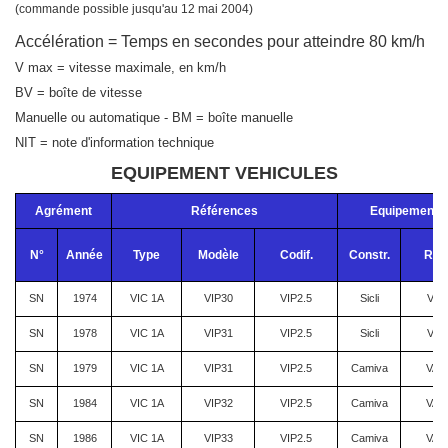
(commande possible jusqu'au 12 mai 2004)
Accélération = Temps en secondes pour atteindre 80 km/h
V max = vitesse maximale, en km/h
BV = boîte de vitesse
Manuelle ou automatique - BM = boîte manuelle
NIT = note d'information technique
EQUIPEMENT VEHICULES
Agrément
Références
Equipement
N°
Année
Type
Modèle
Codif.
Constr.
Réf.
SN
1974
VIC 1A
VIP30
VIP2.5
Sicli
VIP
SN
1978
VIC 1A
VIP31
VIP2.5
Sicli
VIP
SN
1979
VIC 1A
VIP31
VIP2.5
Camiva
VAL
SN
1984
VIC 1A
VIP32
VIP2.5
Camiva
VAL
SN
1986
VIC 1A
VIP33
VIP2.5
Camiva
VAL