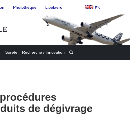
ion
Photothèque
Libelaero
EN
LE
s
Sûreté
Recherche / Innovation
 procédures
oduits de dégivrage