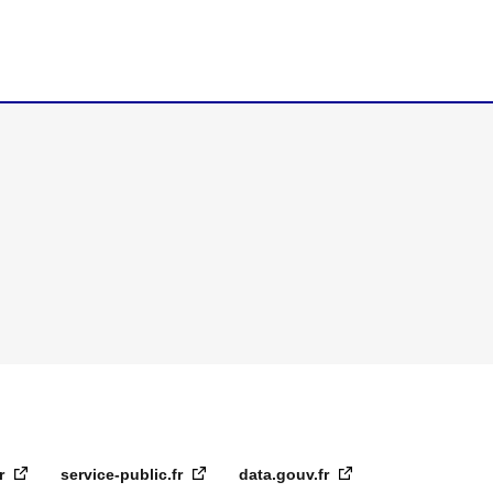
fr
service-public.fr
data.gouv.fr