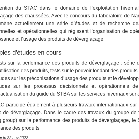
rvention du STAC dans le domaine de l’exploitation hivern
açage des chaussées. Avec le concours du laboratoire de Nancy
ène actuellement une série d’études et de recherche dest
nnelles et opérationnelles qui régissent l’organisation de opér
sance et l’usage des produits de déverglaçage.
les d’études en cours
sts sur la performance des produits de déverglaçage : série 
utilisation des produits, tests sur le pouvoir fondant des produits
udes sur les préconisations d’usage des produits et le développe
udes sur les processus décisionnels et opérationnels d
éactualisation du guide du STBA sur les services hivernaux sur
 participe également à plusieurs travaux internationaux sur l
s de déverglaçage. Dans le cadre des travaux du groupe de t
g group) sur la performance des produits de déverglaçage, le S
ance des produits.
ur le 22 nov 2022