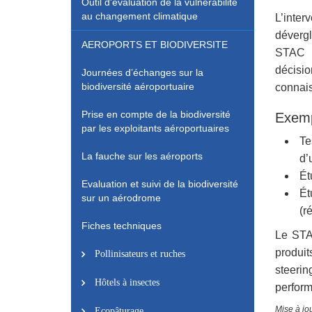
Outil d'évaluation de la vulnérabilité
au changement climatique
L’inte
dévergl
AEROPORTS ET BIODIVERSITE
STAC m
décisio
Journées d’échanges sur la
biodiversité aéroportuaire
connais
Prise en compte de la biodiversité
Exemp
par les exploitants aéroportuaires
Te
La fauche sur les aéroports
d’
Ét
Evaluation et suivi de la biodiversité
Ét
sur un aérodrome
(r
Fiches techniques
Le STAC
produit
Pollinisateurs et ruches
steerin
Hôtels à insectes
perform
Mise à jo
Ecopâturage