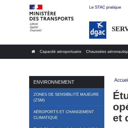
Aller
Le STAC pratique
Menu
au
contenu
Secondair
principal
FR
SERV
Capacité aéroportuaire
Chaussées aéronautiq
Navigation
principale
Accuei
ENVIRONNEMENT
Fil
d'Ar
Ét
ZONES DE SENSIBILITÉ MAJEURE
(ZSM)
opé
AÉROPORTS ET CHANGEMENT
et
CLIMATIQUE